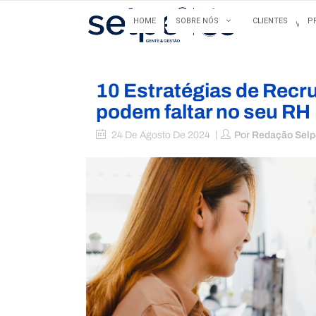
HOME
SOBRE NÓS
CLIENTES
P
HOME
10 Estratégias de Recr
podem faltar no seu RH
24 De Agosto De 2024
Por
Redação Selp