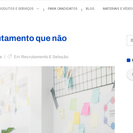
RODUTOS E SERVIÇOS
PARA CANDIDATOS
BLOG
MATERIAIS E VÍDEO
SOBRE NÓS
CLIENTES
PRODUTOS E SERVIÇOS
PARA CANDIDATOS
Se
utamento que não
for:
e
Em
Recrutamento E Seleção
Cat