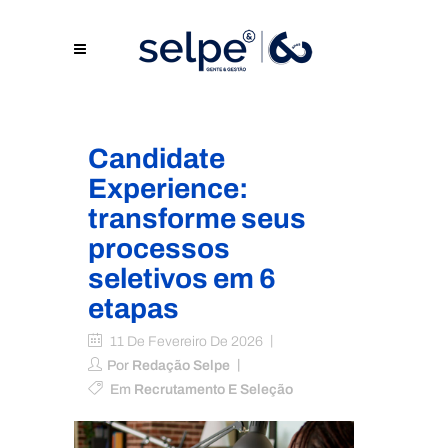
Candidate
Experience:
transforme seus
processos
seletivos em 6
etapas
11 De Fevereiro De 2026
Por
Redação Selpe
Em
Recrutamento E Seleção