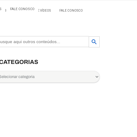
S
FALE CONOSCO
BLOG
MATERIAIS E VÍDEOS
FALE CONOSCO
Search Button
arch
CATEGORIAS
egorias