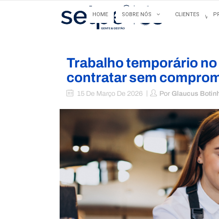
HOME
SOBRE NÓS
CLIENTES
P
HOME
Trabalho temporário no
contratar sem comprom
15 De Março De 2026
Por
Glaucus Botin