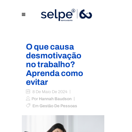
O que causa
desmotivação
no trabalho?
Aprenda como
evitar
8 De Maio De 2024
Por
Hannah Baudson
Em
Gestão De Pessoas