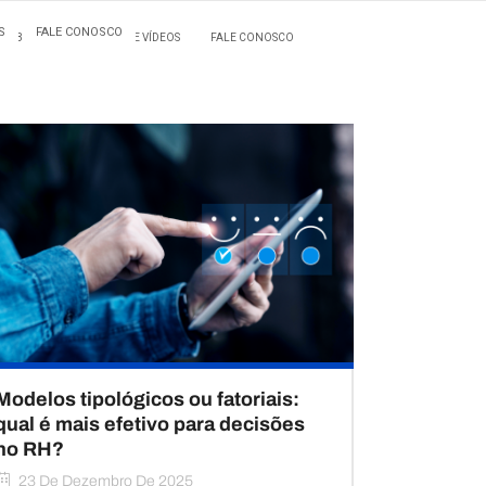
S
FALE CONOSCO
BLOG
MATERIAIS E VÍDEOS
FALE CONOSCO
Modelos tipológicos ou fatoriais:
qual é mais efetivo para decisões
no RH?
23 De Dezembro De 2025