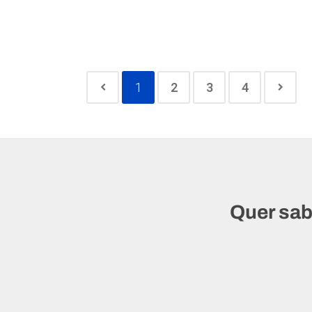
1
2
3
4
Quer sab