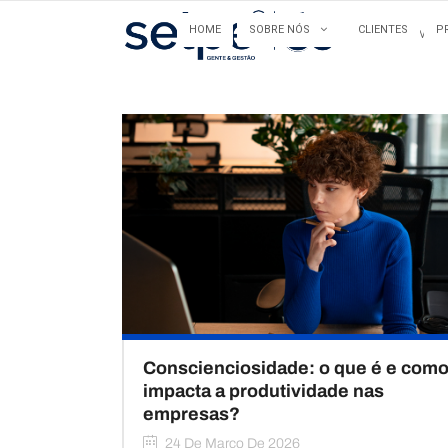
HOME
SOBRE NÓS
CLIENTES
P
HOME
Conscienciosidade: o que é e com
impacta a produtividade nas
empresas?
24 De Março De 2026