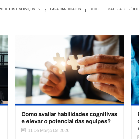
RODUTOS E SERVIÇOS
PARA CANDIDATOS
BLOG
MATERIAIS E VÍDEO
SOBRE NÓS
CLIENTES
PRODUTOS E SERVIÇOS
PARA CANDIDATOS
o
Como avaliar habilidades cognitivas
e elevar o potencial das equipes?
11 De Março De 2026