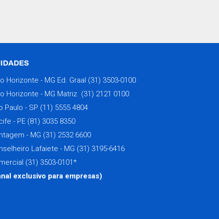
IDADES
lo Horizonte - MG Ed. Graal
(31) 3503-0100
lo Horizonte - MG Matriz
(31) 2121 0100
o Paulo - SP
(11) 5555 4804
cife - PE
(81) 3035 8350
ntagem - MG
(31) 2532 6600
nselheiro Lafaiete - MG
(31) 3195-6416
mercial
(31) 3503-0101
*
anal exclusivo para empresas)