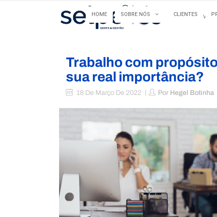
HOME
SOBRE NÓS
CLIENTES
P
HOME
Trabalho com propósito:
sua real importância?
18 De Março De 2022
Por
Hegel Botinha