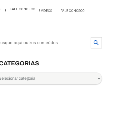
S
FALE CONOSCO
BLOG
MATERIAIS E VÍDEOS
FALE CONOSCO
Search Button
arch
CATEGORIAS
egorias